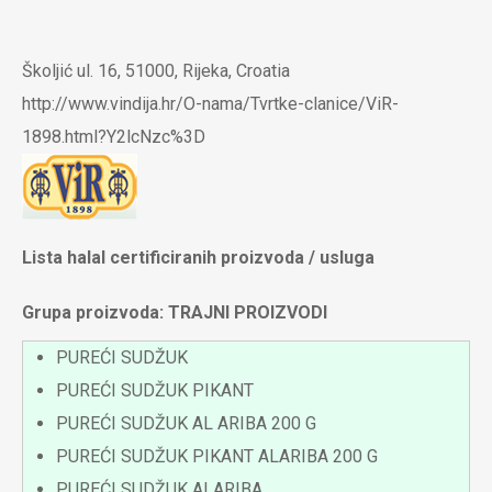
Skoči
na
Školjić ul. 16, 51000, Rijeka, Croatia
glavni
http://www.vindija.hr/O-nama/Tvrtke-clanice/ViR-
sadržaj
1898.html?Y2lcNzc%3D
Lista halal certificiranih proizvoda / usluga
Grupa proizvoda: TRAJNI PROIZVODI
PUREĆI SUDŽUK
PUREĆI SUDŽUK PIKANT
PUREĆI SUDŽUK AL ARIBA 200 G
PUREĆI SUDŽUK PIKANT ALARIBA 200 G
PUREĆI SUDŽUK ALARIBA