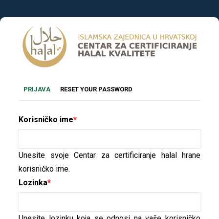
Skoči
na
glavni
sadržaj
Primary
(AKTIVNA
PRIJAVA
RESET YOUR PASSWORD
OZNAKA)
tabs
Korisničko ime
Unesite svoje Centar za certificiranje halal hrane
korisničko ime.
Lozinka
Unesite lozinku koja se odnosi na vaše korisničko