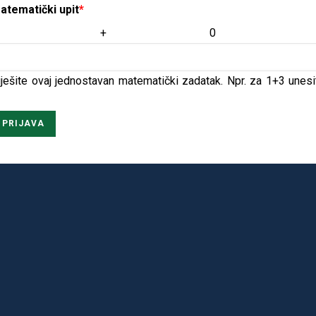
atematički upit
5 + 0 
iješite ovaj jednostavan matematički zadatak. Npr. za 1+3 unesi