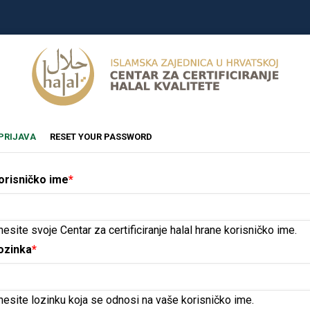
rimary
(AKTIVNA
PRIJAVA
RESET YOUR PASSWORD
OZNAKA)
abs
orisničko ime
nesite svoje Centar za certificiranje halal hrane korisničko ime.
ozinka
nesite lozinku koja se odnosi na vaše korisničko ime.