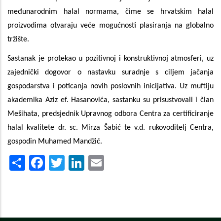
međunarodnim halal normama, čime se hrvatskim halal
proizvodima otvaraju veće mogućnosti plasiranja na globalno
tržište.
Sastanak je protekao u pozitivnoj i konstruktivnoj atmosferi, uz
zajednički dogovor o nastavku suradnje s ciljem jačanja
gospodarstva i poticanja novih poslovnih inicijativa. Uz muftiju
akademika Aziz ef. Hasanovića, sastanku su prisustvovali i član
Mešihata, predsjednik Upravnog odbora Centra za certificiranje
halal kvalitete dr. sc. Mirza Šabić te v.d. rukovoditelj Centra,
gospodin Muhamed Mandžić.
Share
Facebook
Twitter
LinkedIn
Email