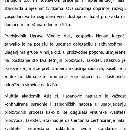
Vindijom d.d. na sustavnom praćenju i implementaciji halal
standarda u njezinim tvrtkama. Ova suradnja doprinosi razvoju
gospodarstva te osigurava veću dostupnost halal proizvoda na
domaćem i međunarodnom tržištu.
Predsjednik Uprave Vindije d.d., gospodin Nenad Klepač,
zahvalio je na posjetu te upoznao delegaciju s aktivnostima i
ulaganjima grupe Vindija d.d. u proizvodne pogone, usmjerene
na postizanje što kvalitetnijih proizvoda. Također, istaknuo je
izazove s kojima se prehrambena industrija suočava, posebice u
kontekstu klimatskih promjena koje utječu na dostupnost
određenih sirovina na tržištu.
Muftija akademik Aziz ef. Hasanović naglasio je važnost
kontinuirane suradnje i zajedničkih napora u unaprjeđenju
proizvodnih procesa kako bi se osigurala vrhunska kvaliteta
proizvoda. Također, istaknuo je da Centar za certificiranje halal
kvalitete neprestano usklađuje svoje standarde s