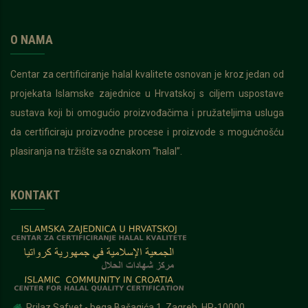
O NAMA
Centar za certificiranje halal kvalitete osnovan je kroz jedan od
projekata Islamske zajednice u Hrvatskoj s ciljem uspostave
sustava koji bi omogućio proizvođačima i pružateljima usluga
da certificiraju proizvodne procese i proizvode s mogućnošću
plasiranja na tržište sa oznakom “halal”.
KONTAKT
Prilaz Safvet - bega Bašagića 1, Zagreb, HR-10000