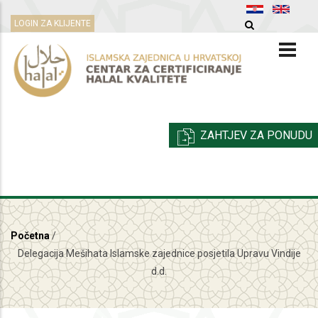
Skoči
LOGIN ZA KLIJENTE
na
glavni
sadržaj
ZAHTJEV ZA PONUDU
Početna
/
Breadcrumb
Delegacija Mešihata Islamske zajednice posjetila Upravu Vindije
d.d.