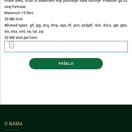
Imate sliku, scan ili dokument koji potvrđuje vaše sumnje. Prikačite ga uz
ovaj formular.
Maximum 10 files.
30 MB limit.
Allowed types: gif, jpg, png, bmp, eps, tif, pict, psdpdf, doc, docx, ppt, pptx,
xls, xlsx, xml, rar, tar, zip.
30 MB limit per form.
O NAMA