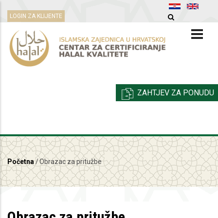
Skoči
LOGIN ZA KLIJENTE
na
glavni
sadržaj
ZAHTJEV ZA PONUDU
Početna
/
Obrazac za pritužbe
Breadcrumb
Obrazac za pritužbe