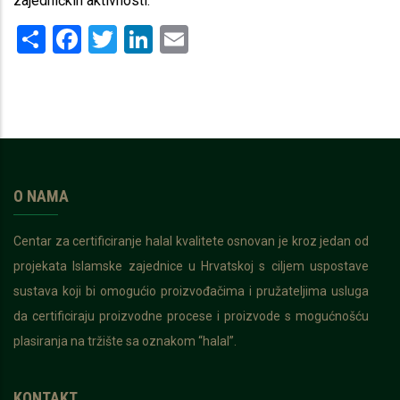
zajedničkih aktivnosti.
Share
Facebook
Twitter
LinkedIn
Email
O NAMA
Centar za certificiranje halal kvalitete osnovan je kroz jedan od
projekata Islamske zajednice u Hrvatskoj s ciljem uspostave
sustava koji bi omogućio proizvođačima i pružateljima usluga
da certificiraju proizvodne procese i proizvode s mogućnošću
plasiranja na tržište sa oznakom “halal”.
KONTAKT