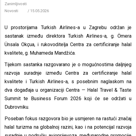
Zanimljivosti
Novosti
/
15.05.2026
U prostorijama Turkish Airlines-a u Zagrebu održan je
sastanak između direktora Turkish Airlines-a, g. Ömera
Ünsala Okçua, i rukovoditelja Centra za certificiranje halal
kvalitete, g. Muhameda Mandžića.
Tijekom sastanka razgovarano je o mogućnostima daljnjeg
razvoja suradnje između Centra za certificiranje halal
kvalitete i Turkish Airlines-a, s posebnim naglaskom na
dva događaja u organizaciji Centra — Halal Travel & Taste
Summit te Business Forum 2026 koji će se održati u
Dubrovniku.
Poseban fokus razgovora bio je usmjeren na rastući značaj
halal turizma na globalnoj razini, kao i na potencijal razvoja
suradnje u području avioprijevoza, međunarodne promocije