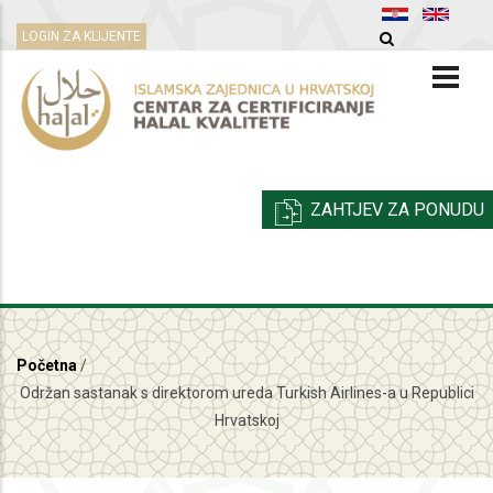
Skoči
LOGIN ZA KLIJENTE
na
glavni
sadržaj
ZAHTJEV ZA PONUDU
Početna
/
Breadcrumb
Održan sastanak s direktorom ureda Turkish Airlines-a u Republici
Hrvatskoj