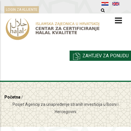
Skoči
LOGIN ZA KLIJENTE
na
glavni
sadržaj
ZAHTJEV ZA PONUDU
Početna
/
Breadcrumb
Posjet Agenciji za unapređenje stranih investicija u Bosni i
Hercegovini