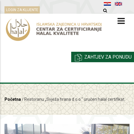
Skoči
LOGIN ZA KLIJENTE
na
glavni
sadržaj
ZAHTJEV ZA PONUDU
Početna
/
Restoranu „Svježa hrana d.o.o.“ uručen halal certifikat.
Breadcrumb