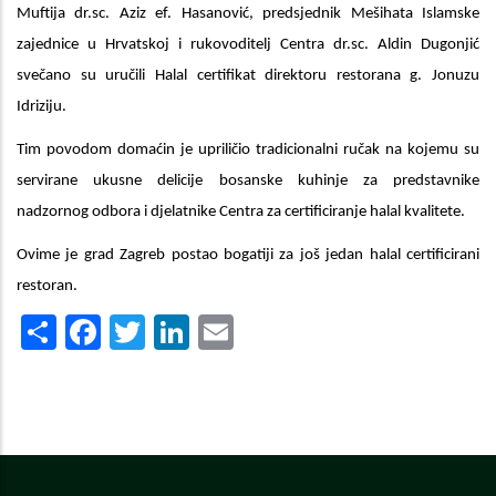
Muftija dr.sc. Aziz ef. Hasanović, predsjednik Mešihata Islamske
zajednice u Hrvatskoj i rukovoditelj Centra dr.sc. Aldin Dugonjić
svečano su uručili Halal certifikat direktoru restorana g. Jonuzu
Idriziju.
Tim povodom domaćin je upriličio tradicionalni ručak na kojemu su
servirane ukusne delicije bosanske kuhinje za predstavnike
nadzornog odbora i djelatnike Centra za certificiranje halal kvalitete.
Ovime je grad Zagreb postao bogatiji za još jedan halal certificirani
restoran.
Share
Facebook
Twitter
LinkedIn
Email