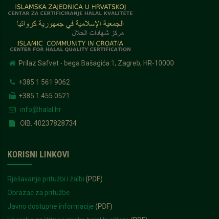
Prilaz Safvet - bega Bašagića 1, Zagreb, HR-10000
+385 1 561 9062
+385 1 455 0521
info@halal.hr
OIB: 40237828734
KORISNI LINKOVI
Rješavanje pritužbi i žalbi
(PDF)
Obrazac za pritužbe
Javno dostupne informacije
(PDF)