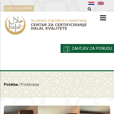
Skoči
LOGIN ZA KLIJENTE
na
glavni
sadržaj
ZAHTJEV ZA PONUDU
Početna
/
Predavanja
Breadcrumb