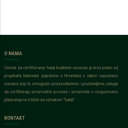
O NAMA
Centar za certificiranje halal kvalitete osnovan je kroz jedan od
projekata Islamske zajednice u Hrvatskoj s ciljem uspostave
sustava koji bi omogućio proizvođačima i pružateljima usluga
da certificiraju proizvodne procese i proizvode s mogućnošću
plasiranja na tržište sa oznakom “halal”.
KONTAKT